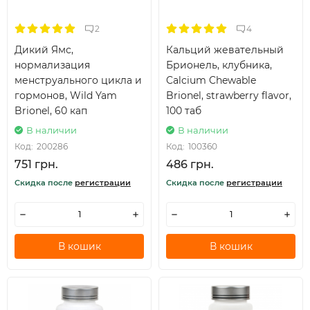
2
4
Дикий Ямс,
Кальций жевательный
нормализация
Брионель, клубника,
менструального цикла и
Calcium Chewable
гормонов, Wild Yam
Brionel, strawberry flavor,
Brionel, 60 кап
100 таб
В наличии
В наличии
Код:
200286
Код:
100360
751 грн.
486 грн.
Скидка после
регистрации
Скидка после
регистрации
В кошик
В кошик