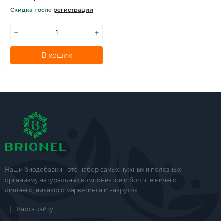
Скидка после
регистрации
В кошик
Наши биодобавки - это набор самых нужных и полезных
организму натуральных компонентов и больше ничего
лишнего, никакого маркетинга и накруток.
|
Карта сайту