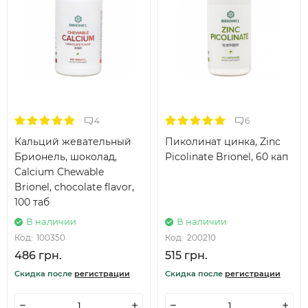
4
6
Кальций жевательный
Пиколинат цинка, Zinc
Брионель, шоколад,
Picolinate Brionel, 60 кап
Calcium Chewable
Brionel, chocolate flavor,
100 таб
В наличии
В наличии
Код:
100350
Код:
200210
486 грн.
515 грн.
Скидка после
регистрации
Скидка после
регистрации