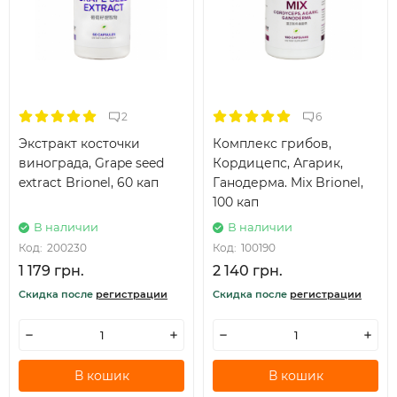
2
6
Экстракт косточки
Комплекс грибов,
винограда, Grape seed
Кордицепс, Агарик,
extract Brionel, 60 кап
Ганодерма. Mix Brionel,
100 кап
В наличии
В наличии
Код:
200230
Код:
100190
1 179 грн.
2 140 грн.
Скидка после
регистрации
Скидка после
регистрации
В кошик
В кошик