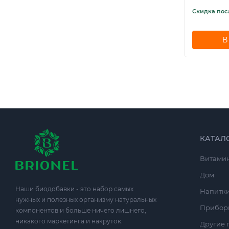
Скидка по
В
КАТАЛ
Витами
Дом
Наши биодобавки - это набор самых
Напитк
нужных и полезных организму натуральных
Прибор
компонентов и больше ничего лишнего,
никакого маркетинга и накруток.
Другие 