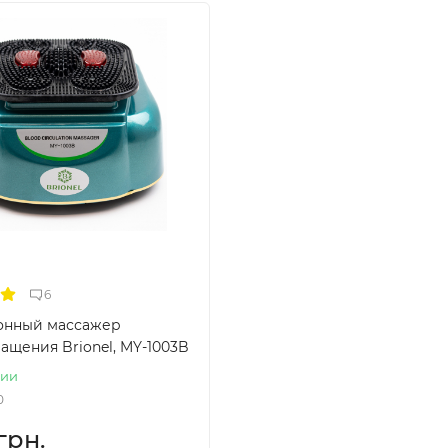
6
онный массажер
ащения Brionel, MY-1003B
чии
0
 грн.