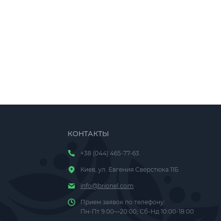
КОНТАКТЫ
+38 (044) 465-77-63
Киев, ул. Евгения Сверстюка 11Б
info@brionel.com
Прием заявок по телефону:
Пн-Пт 9:00—20:00; Сб-Нд 10:00-18:00