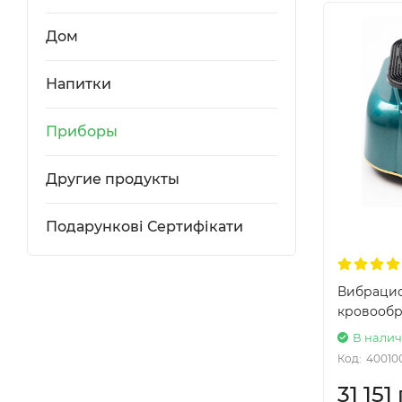
Дом
Напитки
Приборы
Другие продукты
Подарункові Сертифікати
Вибраци
кровообр
В нали
Код:
40010
31 151