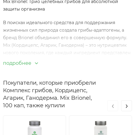
Mix Brionel: Трио целебных грибов для абсолютной
защиты организма
В поисках идеального средства для поддержания
жизненных сил природа создала грибы-адаптогены, а
бренд Brionel объединил его в совершенную формулу.
Mix (Кордицепс, Агарик, Ганодерма) – это нутрицевтик
нового поколения, где каждый ингредиент представлен
в виде высококонцентрированного экстракта. Это
подробнее
решение для тех, кто живет в интенсивном ритме и
нуждается в надежном «щите» от внешних угроз.
Покупатели, которые приобрели
Ключевые преимущества комплекса Mix
Комплекс грибов, Кордицепс,
Тройная синергия: Взаимодополняющее действие трех
Агарик, Ганодерма. Mix Brionel,
‹
›
легендарных грибов для системного воздействия на все
100 кап, также купили
показатели здоровья.
Экстракция 20:1: Каждая капсула содержит максимально
доступную концентрацию активных полисахаридов.