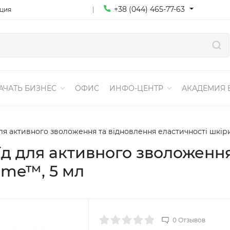
+38 (044) 465-77-63
ация
АЧАТЬ БИЗНЕС
ОФИС
ИНФО-ЦЕНТР
АКАДЕМИЯ 
ля активного зволоження та відновлення еластичності шкіри
д для активного зволоження
ime™, 5 мл
0 Отзывов