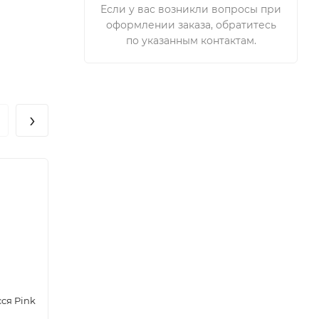
Если у вас возникли вопросы при
оформлении заказа, обратитесь
по указанным контактам.
›
сся Pink
Тестер, ультра-зволожуючий крем-
Тесте
флюїд для рук Pink Lime™, 10 мл
волос