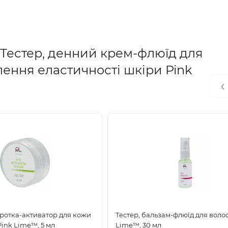
Тестер, денний крем-флюїд для
ення еластичності шкіри Pink
‹
оротка-активатор для кожи
Тестер, бальзам-флюїд для воло
Pink Lime™, 5 мл
Lime™, 30 мл