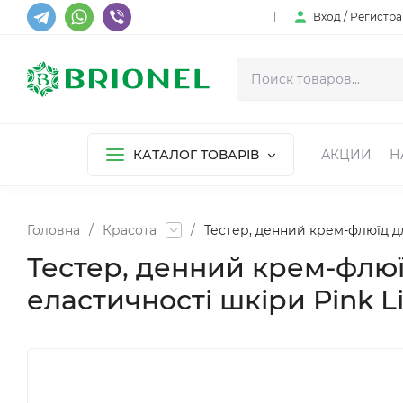
Вход / Регистр
КАТАЛОГ ТОВАРІВ
АКЦИИ
Н
Головна
/
Красота
/
Тестер, денний крем-флюїд д
Тестер, денний крем-флюї
еластичності шкіри Pink L