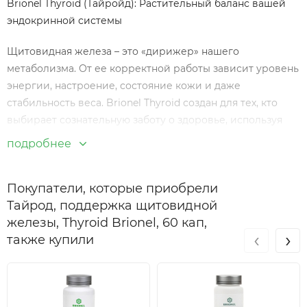
Brionel Thyroid (Тайройд): Растительный баланс вашей
эндокринной системы
Щитовидная железа – это «дирижер» нашего
метаболизма. От ее корректной работы зависит уровень
энергии, настроение, состояние кожи и даже
стабильность веса. Brionel Thyroid создан для тех, кто
выбирает сознательную заботу о здоровье, используя
силу природы и стандарты современной
подробнее
нутрициологии.
Преимущества продукта
Покупатели, которые приобрели
Натуральная формула: 100% растительный состав без
Тайрод, поддержка щитовидной
синтетических гормонов.
железы, Thyroid Brionel, 60 кап,
‹
›
также купили
Экспертная комбинация: Сочетание редких экстрактов
(диоскорея, лапчатка белая) для максимальной
биодоступности.