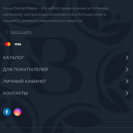
мире фитокомпонент, помогающий регулировать
Наши биодобавки - это набор самых нужных и полезных
функциональное состояние щитовидной железы.
организму натуральных компонентов и больше ничего
лишнего, никакого маркетинга и накруток.
Ниппонская диоскорея: Поддерживает сосудистую
|
систему и способствует стабилизации общего
Карта сайту
гормонального фона.
Оман высокий (девясил): Оказывает
КАТАЛОГ
противовоспалительное действие и улучшает
метаболические процессы.
ДЛЯ ПОКУПАТЕЛЕЙ
ЛИЧНЫЙ КАБИНЕТ
Шалфей и парило обычное: Способствуют очищению
организма, поддерживают иммунитет и оказывают
КОНТАКТЫ
мягкое успокаивающее действие на нервную систему.
Кому подходит этот комплекс?
Добавка Тайройд Brionel рекомендована как
дополнительный источник биологически активных
веществ для: