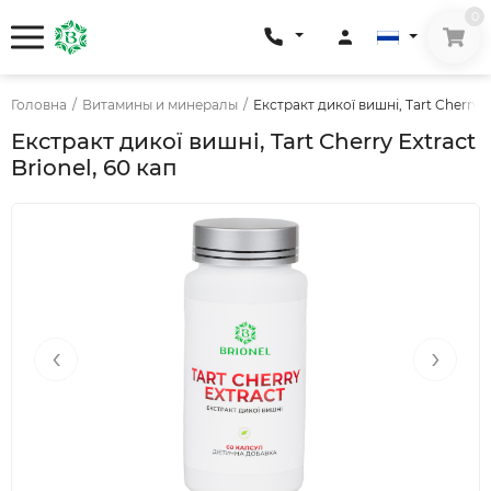
0
Головна
/
Витамины и минералы
/
Екстракт дикої вишні, Tart Cherry E
Екстракт дикої вишні, Tart Cherry Extract
Brionel, 60 кап
‹
›