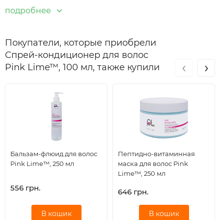
расчесывание и сохранение цвета волос. Средство не
подробнее
содержит парабенов, подходит для всех типов волос.
Подходит для повседневного использования.
Покупатели, которые приобрели
Ключевые компоненты:
увлажняющий комплекс
Спрей-кондиционер для волос
‹
›
AQUAXYL, комплекс аминокислот PRODEW® 500,
Pink Lime™, 100 мл, также купили
молочная кислота, растительный кератин.
Свойства ключевых компонентов:
- Увлажняющий комплекс AQUAXYL
мгновенно
увлажняет волосы, насыщает их микрочастицами
протеинов, предотвращая ломкость и иссечение
Бальзам-флюид для волос
Пептидно-витаминная
кончиков. Aquaxyl помимо увлажнения, защищает
Pink Lime™, 250 мл
маска для волос Pink
волосы от внешних агрессий, таких как солнечные
Lime™, 250 мл
повреждения, загрязнение окружающей среды,
556 грн.
646 грн.
вредные химические воздействия. Он улучшает
текстуру волос, придает им здоровый вид,
В кошик
В кошик
восстанавливает блеск.