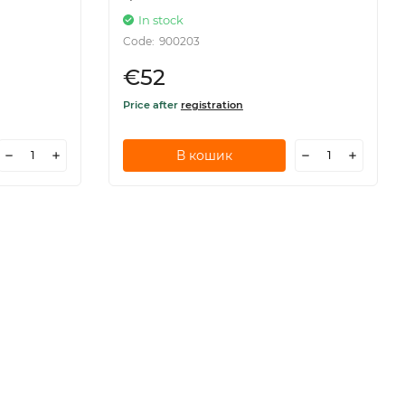
In stock
Code:
900203
€52
Price after
registration
В кошик