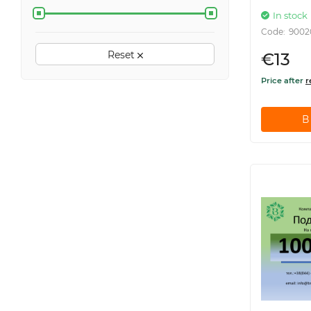
In stock
Code:
9002
Reset
€13
Price after
r
В