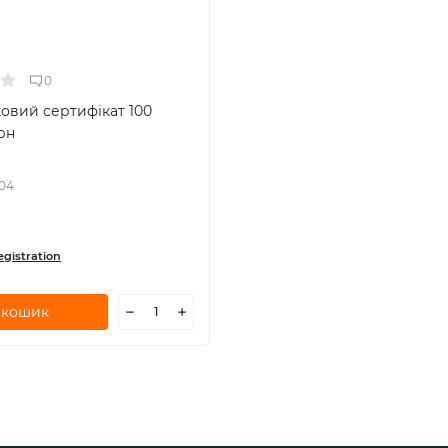
0
овий сертифікат 100
рн
04
egistration
 кошик