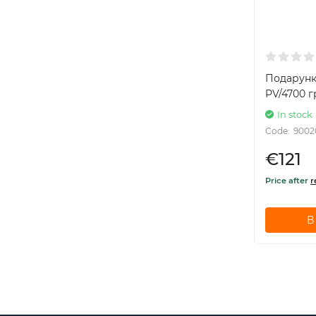
Подарунк
PV/4700 г
In stock
Code:
9002
€121
Price after
r
В