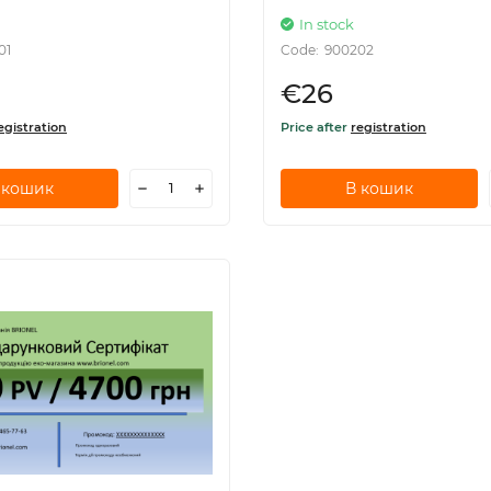
In stock
01
Code:
900202
€26
egistration
Price after
registration
 кошик
В кошик