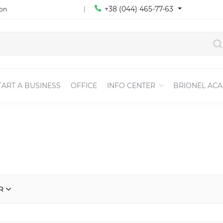
+38 (044) 465-77-63
ion
TART A BUSINESS
OFFICE
INFO CENTER
BRIONEL AC
R