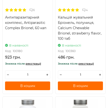
6
4
Антипаразитарний
Кальцій жувальний
комплекс, Antiparasitic
Бріонель, полуниця,
Complex Brionel, 60 кап
Calcium Chewable
Brionel, strawberry flavor,
100 таб
В наявності
В наявності
Код:
100180
Код:
100360
923 грн.
486 грн.
Знижка після
реєстрації
Знижка після
реєстрації
В кошик
В кошик