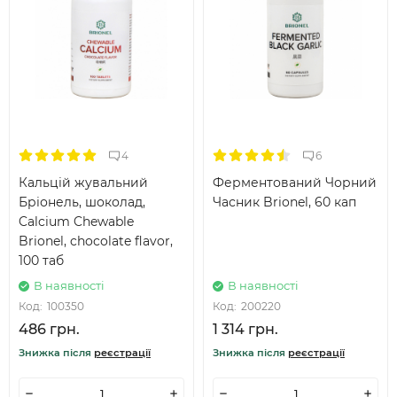
4
6
Кальцій жувальний
Ферментований Чорний
Бріонель, шоколад,
Часник Brionel, 60 кап
Calcium Chewable
Brionel, chocolate flavor,
100 таб
В наявності
В наявності
Код:
100350
Код:
200220
486 грн.
1 314 грн.
Знижка після
реєстрації
Знижка після
реєстрації