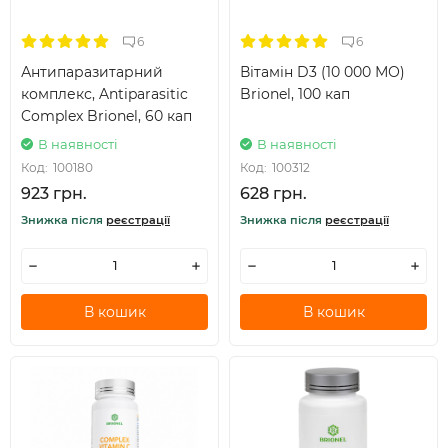
6
6
Антипаразитарний
Вітамін D3 (10 000 МО)
комплекс, Antiparasitic
Brionel, 100 кап
Complex Brionel, 60 кап
В наявності
В наявності
Код:
100180
Код:
100312
923 грн.
628 грн.
Знижка після
реєстрації
Знижка після
реєстрації
В кошик
В кошик