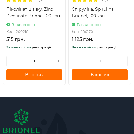
6
2
Піколінат цинку, Zinc
Спіруліна, Spirulina
Picolinate Brionel, 60 кап
Brionel, 100 кап
В наявності
В наявності
Код:
200210
Код:
100170
515 грн.
1 125 грн.
Знижка після
реєстрації
Знижка після
реєстрації
В кошик
В кошик