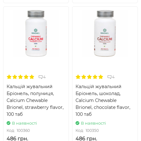
4
4
Кальцій жувальний
Кальцій жувальний
Бріонель, полуниця,
Бріонель, шоколад,
Calcium Chewable
Calcium Chewable
Brionel, strawberry flavor,
Brionel, chocolate flavor,
100 таб
100 таб
В наявності
В наявності
Код:
100360
Код:
100350
486 грн.
486 грн.