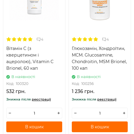
4
4
Вітамін С (з
Глюкозамін, Хондроїтин,
кверцетином і
МСМ. Glucosamine,
ацеролою), Vitamin C
Chondroitin, MSM Brionel,
Brionel, 60 кап
100 кап
В наявності
В наявності
Код:
100320
Код:
100256
532 грн.
1 236 грн.
Знижка після
реєстрації
Знижка після
реєстрації
В кошик
В кошик