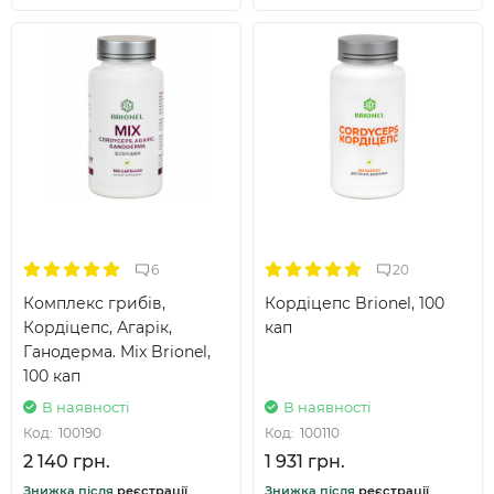
6
20
Комплекс грибів,
Кордіцепс Brionel, 100
Кордіцепс, Агарік,
кап
Ганодерма. Mix Brionel,
100 кап
В наявності
В наявності
Код:
100190
Код:
100110
2 140 грн.
1 931 грн.
Знижка після
реєстрації
Знижка після
реєстрації