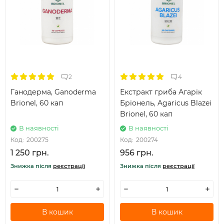
2
4
Ганодерма, Ganoderma
Екстракт гриба Агарік
Brionel, 60 кап
Бріонель, Agaricus Blazei
Brionel, 60 кап
В наявності
В наявності
Код:
200275
Код:
200274
1 250 грн.
956 грн.
Знижка після
реєстрації
Знижка після
реєстрації
В кошик
В кошик