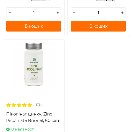
В кошик
В кошик
6
Піколінат цинку, Zinc
Picolinate Brionel, 60 кап
В наявності