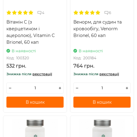
4
6
Вітамін С (з
Венорм, для судин та
кверцетином і
кровообігу, Venorm
ацеролою), Vitamin C
Brionel, 60 кап
Brionel, 60 кап
В наявності
В наявності
Код:
100320
Код:
200184
532 грн.
764 грн.
Знижка після
реєстрації
Знижка після
реєстрації
В кошик
В кошик