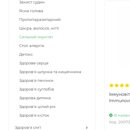
Захист судин
Ясна голова
Протипаразитарний
Шкіра, волосся, нігті
Сильний імунітет
Стоп алергія
Детокс
Здорове серце
Здоров'я шлунка та кишечника
Здоров'я печінки
Здоров'я суглобів
Іммуновіт
Здорова дитина
Immunovit
Здоров'я цілий рік
В наявн
Здоров'я кісток
Код:
20017
Здоров'я сім'ї