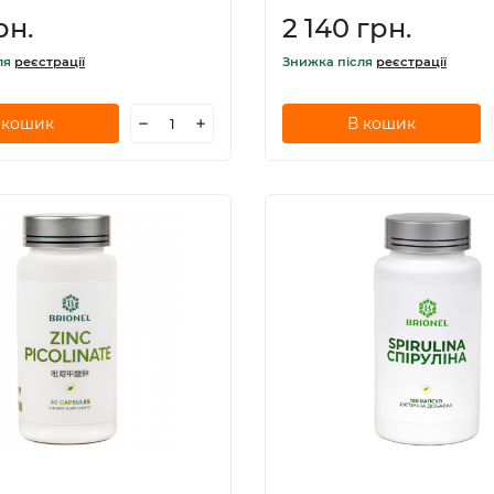
рн.
2 140 грн.
ля
реєстрації
Знижка після
реєстрації
 кошик
В кошик