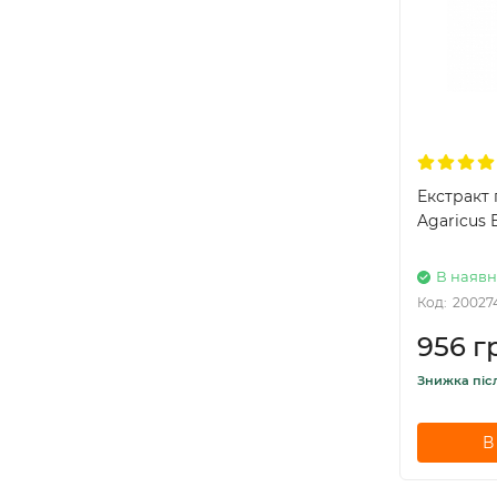
Екстракт 
Agaricus B
В наявн
Код:
20027
956 г
Знижка піс
В