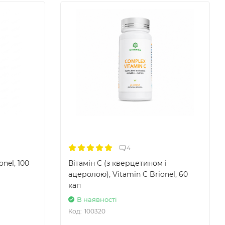
4
onel, 100
Вітамін С (з кверцетином і
ацеролою), Vitamin C Brionel, 60
кап
В наявності
Код:
100320