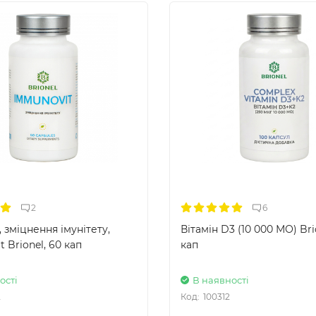
2
6
, зміцнення імунітету,
Вітамін D3 (10 000 МО) Bri
 Brionel, 60 кап
кап
ості
В наявності
2
Код:
100312