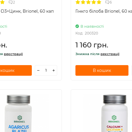
2
6
+D3+Цинк, Brionel, 60 кап
Гінкго білоба Brionel, 60 к
ості
В наявності
0
Код:
200320
н.
1 160 грн.
ля
реєстрації
Знижка після
реєстрації
 кошик
В кошик