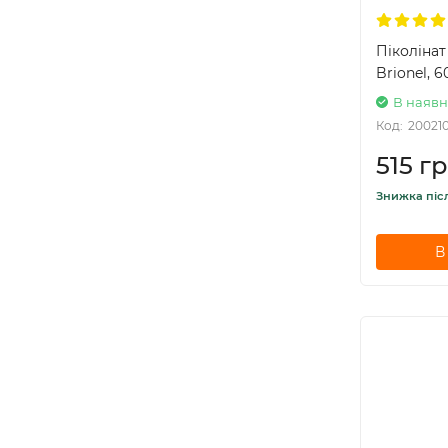
Піколінат 
Brionel, 6
В наявн
Код:
20021
515 гр
Знижка піс
В