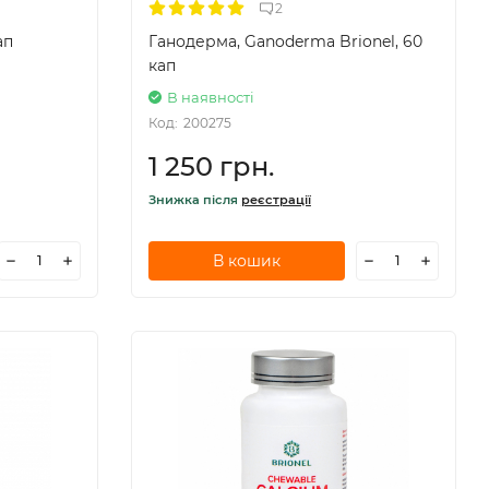
2
ап
Ганодерма, Ganoderma Brionel, 60
кап
В наявності
Код:
200275
1 250 грн.
Знижка після
реєстрації
В кошик