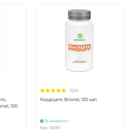
20
пс,
Кордіцепс Brionel, 100 кап
onel, 100
В наявності
Код:
100110