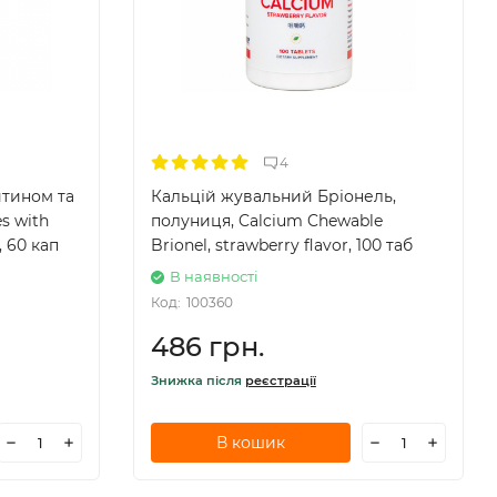
4
итином та
Кальцій жувальний Бріонель,
s with
полуниця, Calcium Chewable
, 60 кап
Brionel, strawberry flavor, 100 таб
В наявності
Код:
100360
486 грн.
Знижка після
реєстрації
В кошик