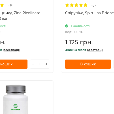
6
2
цинку, Zinc Picolinate
Спіруліна, Spirulina Brione
0 кап
ості
В наявності
0
Код:
100170
н.
1 125 грн.
ля
реєстрації
Знижка після
реєстрації
 кошик
В кошик