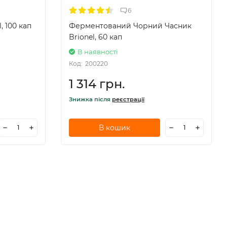
6
l, 100 кап
Ферментований Чорний Часник
Brionel, 60 кап
В наявності
Код:
200220
1 314 грн.
Знижка після
реєстрації
В кошик