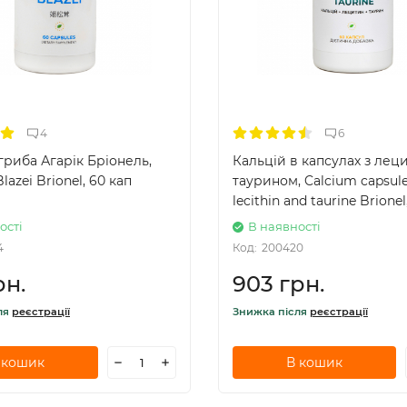
4
6
гриба Агарік Бріонель,
Кальцій в капсулах з лец
lazei Brionel, 60 кап
таурином, Calcium capsule
lecithin and taurine Brionel
ості
В наявності
4
Код:
200420
рн.
903 грн.
ля
реєстрації
Знижка після
реєстрації
 кошик
В кошик