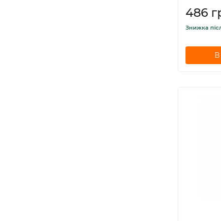
486 г
Знижка піс
В