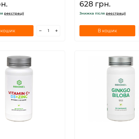
н.
628 грн.
ля
реєстрації
Знижка після
реєстрації
 кошик
В кошик