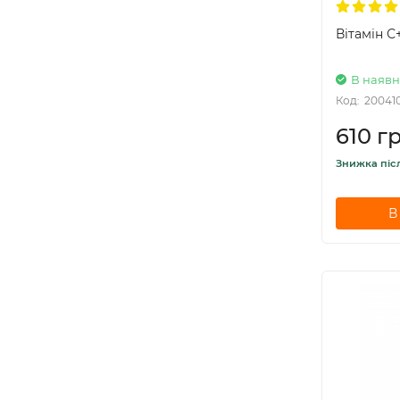
Вітамін С
В наявн
Код:
20041
610 гр
Знижка піс
В