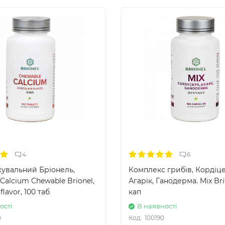
4
6
жувальний Бріонель,
Комплекс грибів, Кордіце
Calcium Chewable Brionel,
Агарік, Ганодерма. Mix Bri
flavor, 100 таб
кап
ості
В наявності
0
Код:
100190