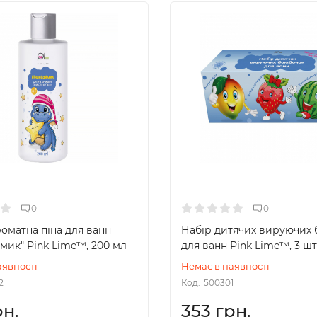
0
0
оматна піна для ванн
Набір дитячих вируючих
мик" Pink Lime™, 200 мл
для ванн Pink Lime™, 3 шт
аявності
Немає в наявності
2
Код:
500301
рн.
353 грн.