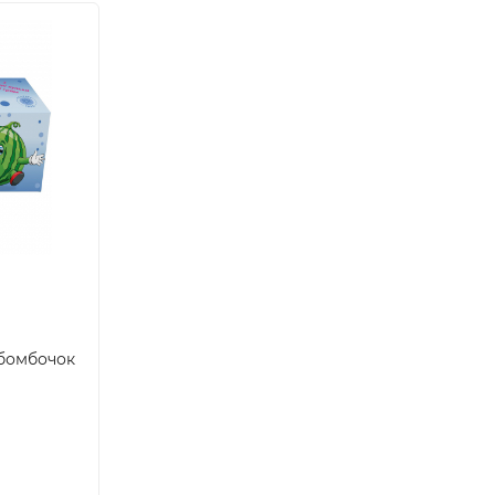
 бомбочок