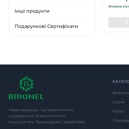
Знижка піс
Інші продукти
В
Подарункові Сертифікати
КАТАЛ
Вітамін
Оселя
Наша продукція - це гарантія якості,
Напої
натуральності та екологічності.
Прилад
Користуйтесь. Рекомендуйте. Заробляйте.