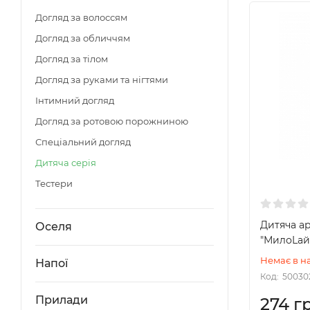
Догляд за волоссям
Догляд за обличчям
Догляд за тілом
Догляд за руками та нігтями
Інтимний догляд
Догляд за ротовою порожниною
Спеціальний догляд
Дитяча серія
Тестери
Дитяча ар
Оселя
"МилоLай
Немає в н
Напої
Код:
50030
Прилади
274 г