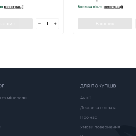
ля
реєстрації
Знижка після
реєстрації
 кошик
В кошик
ОГ
ДЛЯ ПОКУПЦІВ
и та мінерали
Акції
Доставка і оплата
Про нас
и
Умови повернення