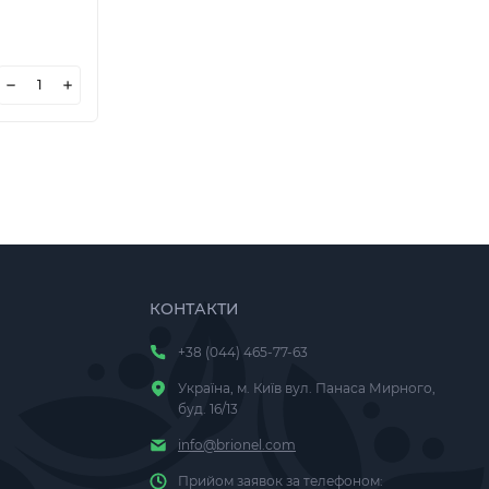
КОНТАКТИ
+38 (044) 465-77-63
Україна, м. Київ вул. Панаса Мирного,
буд. 16/13
info@brionel.com
Прийом заявок за телефоном: