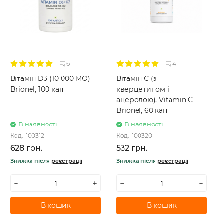
6
4
Вітамін D3 (10 000 МО)
Вітамін С (з
Brionel, 100 кап
кверцетином і
ацеролою), Vitamin C
Brionel, 60 кап
В наявності
В наявності
Код:
100312
Код:
100320
628 грн.
532 грн.
Знижка після
реєстрації
Знижка після
реєстрації
В кошик
В кошик