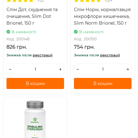
2
4
Слім Дот, схуднення та
Слім Норм, нормалізація
очищення, Slim Dot
мікрофлори кишечника,
Brionel, 150 г
Slim Norm Brionel, 150 г
В наявності
В наявності
Код:
200148
Код:
200150
826 грн.
754 грн.
Знижка після
реєстрації
Знижка після
реєстрації
В кошик
В кошик