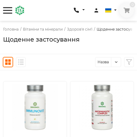
0
Головна
/
Вітаміни та мінерали
/
Здоров'я сім'ї
/
Щоденне застосува
Щоденне застосування
Назва