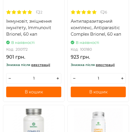
2
6
Іммуновіт, зміцнення
Антипаразитарний
імунітету, Immunovit
комплекс, Antiparasitic
Brionel, 60 кап
Complex Brionel, 60 кап
В наявності
В наявності
Код:
200172
Код:
100180
901 грн.
923 грн.
Знижка після
реєстрації
Знижка після
реєстрації
В кошик
В кошик