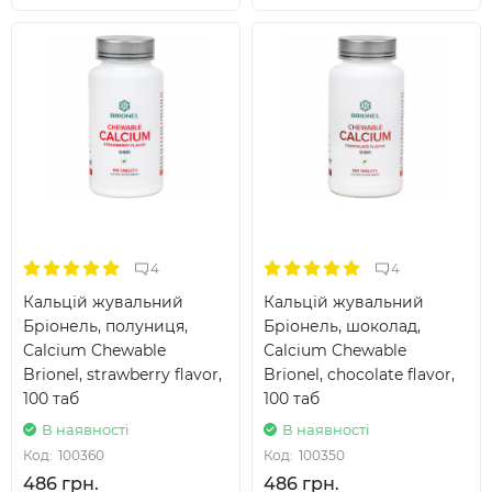
4
4
Кальцій жувальний
Кальцій жувальний
Бріонель, полуниця,
Бріонель, шоколад,
Calcium Chewable
Calcium Chewable
Brionel, strawberry flavor,
Brionel, chocolate flavor,
100 таб
100 таб
В наявності
В наявності
Код:
100360
Код:
100350
486 грн.
486 грн.