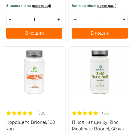
Знижка після
реєстрації
Знижка після
реєстрації
В кошик
В кошик
20
6
Кордіцепс Brionel, 100
Піколінат цинку, Zinc
кап
Picolinate Brionel, 60 кап