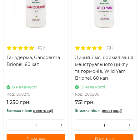
2
2
Ганодерма, Ganoderma
Дикий Ямс, нормалізація
Brionel, 60 кап
менструального циклу
та гормонів, Wild Yam
Brionel, 60 кап
В наявності
В наявності
Код:
200275
Код:
200286
1 250 грн.
751 грн.
Знижка після
реєстрації
Знижка після
реєстрації
В кошик
В кошик