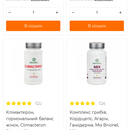
В кошик
В кошик
2
6
Клімактерон,
Комплекс грибів,
гормональний баланс
Кордіцепс, Агарік,
жінок, Climacteron
Ганодерма. Mix Brionel,