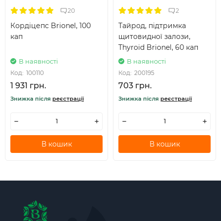
20
2
Кордіцепс Brionel, 100
Тайрод, підтримка
кап
щитовидної залози,
Thyroid Brionel, 60 кап
В наявності
В наявності
Код:
100110
Код:
200195
1 931 грн.
703 грн.
Знижка після
реєстрації
Знижка після
реєстрації
В кошик
В кошик