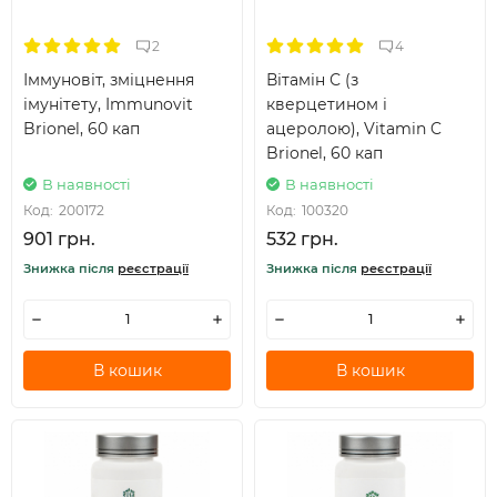
2
4
Іммуновіт, зміцнення
Вітамін С (з
імунітету, Immunovit
кверцетином і
Brionel, 60 кап
ацеролою), Vitamin C
Brionel, 60 кап
В наявності
В наявності
Код:
200172
Код:
100320
901 грн.
532 грн.
Знижка після
реєстрації
Знижка після
реєстрації
В кошик
В кошик