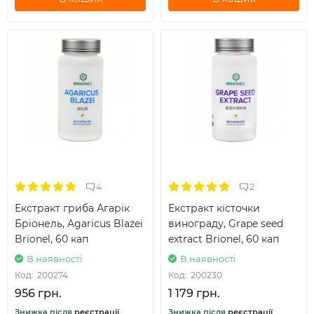
4
2
Екстракт гриба Агарік
Екстракт кісточки
Бріонель, Agaricus Blazei
винограду, Grape seed
Brionel, 60 кап
extract Brionel, 60 кап
В наявності
В наявності
Код:
200274
Код:
200230
956 грн.
1 179 грн.
Знижка після
реєстрації
Знижка після
реєстрації