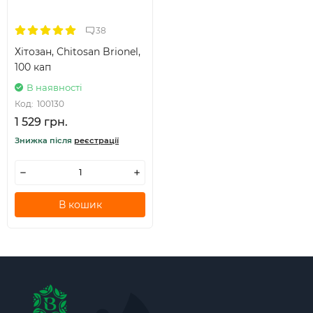
38
Хітозан, Chitosan Brionel,
100 кап
В наявності
Код:
100130
1 529 грн.
Знижка після
реєстрації
В кошик