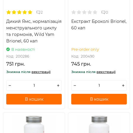
2
0
Дикий Ямс, нормалізація
Екстракт Броколі Brionel,
менструального циклу
60 кап
та гормонів, Wild Yam
Brionel, 60 кап
В наявності
Pre-order only
Код:
200286
Код:
200490
751 грн.
745 грн.
Знижка після
реєстрації
Знижка після
реєстрації
В кошик
В кошик