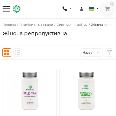
0
Головна
/
Вітаміни та мінерали
/
Системи організму
/
Жіноча репрод
Жіноча репродуктивна
Назва