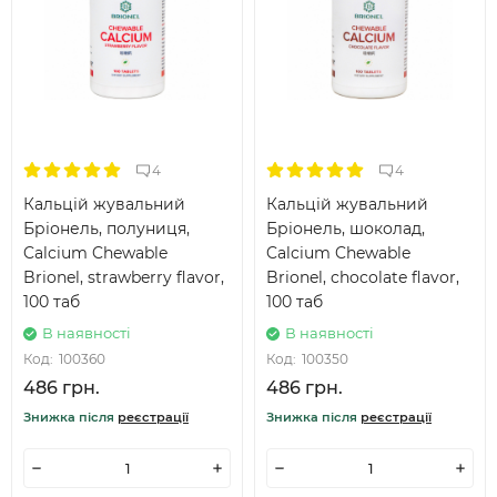
4
4
Кальцій жувальний
Кальцій жувальний
Бріонель, полуниця,
Бріонель, шоколад,
Calcium Chewable
Calcium Chewable
Brionel, strawberry flavor,
Brionel, chocolate flavor,
100 таб
100 таб
В наявності
В наявності
Код:
100360
Код:
100350
486 грн.
486 грн.
Знижка після
реєстрації
Знижка після
реєстрації