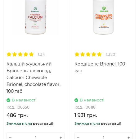
4
20
Кальцій жувальний
Кордіцепс Brionel, 100
Бріонель, шоколад,
кап
Calcium Chewable
Brionel, chocolate flavor,
100 таб
В наявності
В наявності
Код:
100350
Код:
100110
486 грн.
1 931 грн.
Знижка після
реєстрації
Знижка після
реєстрації