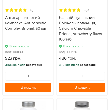
6
4
Антипаразитарний
Кальцій жувальний
комплекс, Antiparasitic
Бріонель, полуниця,
Complex Brionel, 60 кап
Calcium Chewable
Brionel, strawberry flavor,
100 таб
В наявності
В наявності
Код:
100180
Код:
100360
923 грн.
486 грн.
Знижка після
реєстрації
Знижка після
реєстрації
В кошик
В кошик