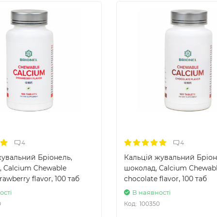
4
4
жувальний Бріонель,
Кальцій жувальний Бріон
, Calcium Chewable
шоколад, Calcium Chewable
trawberry flavor, 100 таб
chocolate flavor, 100 таб
ості
В наявності
0
Код:
100350