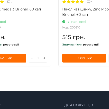
2
6
Omega 3 Brionel, 60 кап
Піколінат цинку, Zinc Pico
Brionel, 60 кап
ості
В наявності
0
Код:
200210
н.
515 грн.
ля
реєстрації
Знижка після
реєстрації
 кошик
В кошик
ОГ
ДЛЯ ПОКУПЦІВ