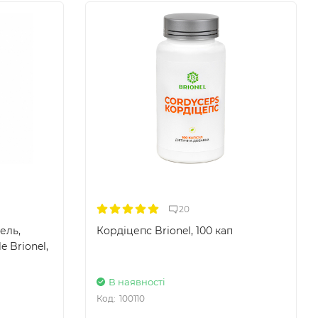
20
ель,
Кордіцепс Brionel, 100 кап
 Brionel,
В наявності
Код:
100110