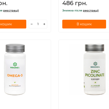
рн.
486 грн.
ля
реєстрації
Знижка після
реєстрації
 кошик
В кошик