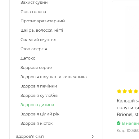
Захист судин
Ясна голова
Протипаразитарний
Шкіра, волосся, нігті
Сильний імунітет
Стоп алергія
Детокс
Здорове серце
Здоров'я шлунка та кишечника
Здоров'я печінки
Здоров'я суглобів
Кальцій 
Здорова дитина
полуниця
Здоров'я цілий рік
Brionel, s
В наявн
Здоров'я кісток
Код:
10036
Здоров'я сім'ї