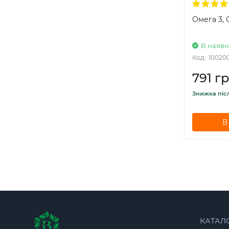
Омега 3, 
В наявн
Код:
10020
791 гр
Знижка піс
В
КАТАЛ