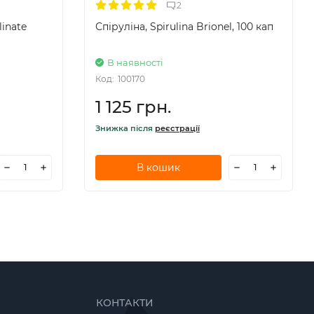
2
linate
Спіруліна, Spirulina Brionel, 100 кап
В наявності
Код:
100170
1 125 грн.
Знижка після
реєстрації
В кошик
КОНТАКТИ