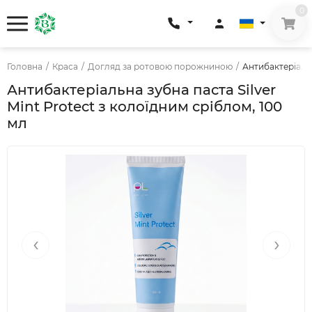
0
Головна
/
Краса
/
Догляд за ротовою порожниною
/
Антибактеріальн
Антибактеріальна зубна паста Silver
Mint Protect з колоїдним сріблом, 100
мл
‹
›