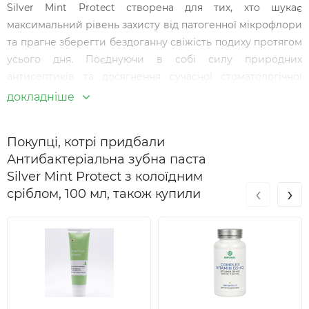
Silver Mint Protect створена для тих, хто шукає
максимальний рівень захисту від патогенної мікрофлори
та прагне зберегти бездоганну свіжість подиху протягом
усього дня. Поєднуючи в собі силу природних
антисептиків та досягнення сучасної стоматологічної
науки, цей продукт забезпечує високоефективний
докладніше
догляд за ротовою порожниною
. Унікальна формула
пасти м'яко контролює бактеріальний баланс, не
Покупці, котрі придбали
порушуючи природну екосистему слизової оболонки, та
Антибактеріальна зубна паста
формує невидимий захисний бар'єр проти утворення
Silver Mint Protect з колоїдним
м'якого нальоту.
‹
›
сріблом, 100 мл, також купили
Основні переваги профілактичної зубної
пасти
Регулярне очищення зубного ряду за допомогою Silver
Mint Protect кардинально змінює уявлення про щоденну
рутину. Ця
профілактична зубна паста
преміум-сегменту