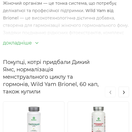
Жіночий організм — це тонка система, що потребує
делікатної та професійної підтримки.
Wild Yam від
Brionel
— це високотехнологічна дієтична добавка,
створена для гармонізації жіночого гормонального фону.
Завдяки поєднанню рідкісних фітоекстрактів, комплекс
допомагає зберігати високу якість життя, незалежно від
докладніше
вікових змін або фаз циклу.
Цей продукт є вибором жінок, які цінують натуральність
Покупці, котрі придбали Дикий
та прагнуть підтримувати свій життєвий тонус, емоційну
Ямс, нормалізація
стабільність і красу зсередини.
менструального циклу та
гормонів, Wild Yam Brionel, 60 кап,
Переваги Wild Yam Brionel
‹
›
також купили
Експертна фітоформула:
Синергія 6 активних
рослинних компонентів.
Природна підтримка:
Містить фітопрогестини та
фітоестрогени рослинного походження.